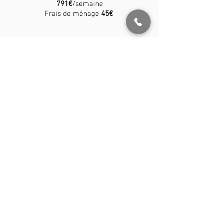
791€
/semaine
Frais de ménage
45€
Haute saison du 1/07 au 4/09. Le tarif
indiqué ne comprends pas la taxe de
séjour exigée par la commune