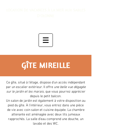
LOCATION DE VACANCES À LA MER AUX SABLES
D'OLONNE
GÎTE MIREILLE
Ce gîte, situé à l’étage, dispose d’un accès indépendant
par un escalier extérieur. Il offre
une belle vue dégagée
sur le jardin et les marais
, que vous pourrez apprécier
depuis le petit balcon.
Un salon de jardin est également à votre disposition au
pied du gîte. À l’intérieur, vous entrez dans une pièce
de vie avec coin salon et cuisine équipée. La chambre
attenante est aménagée avec deux lits jumeaux
rapprochés. La salle d’eau comprend une douche, un
lavabo et des WC.